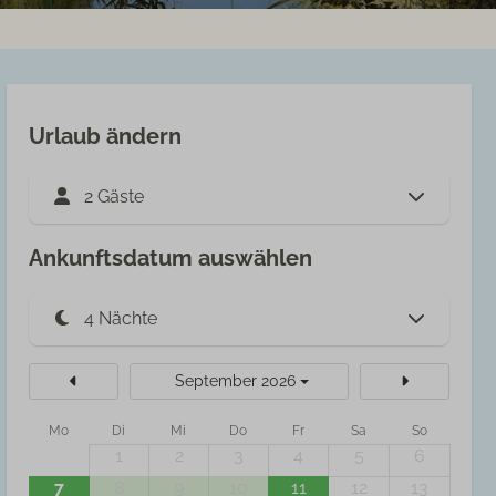
Urlaub ändern
2 Gäste
Ankunftsdatum auswählen
September 2026
Mo
Di
Mi
Do
Fr
Sa
So
1
2
3
4
5
6
7
8
9
10
11
12
13