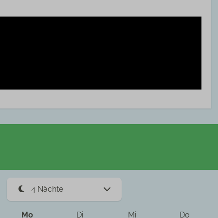
mmer
DVD Spieler
Radio
Radio über das Fernsehen
Fernsehgerät
Sitzbereich
a
Mo
Di
Mi
Do