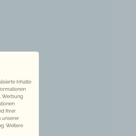
sierte Inhalte
nformationen
n, Werbung
ationen
nd Ihrer
n unserer
g. Weitere