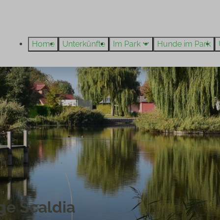
Home
Unterkünfte
Im Park
Hunde im Park
age Scaldia