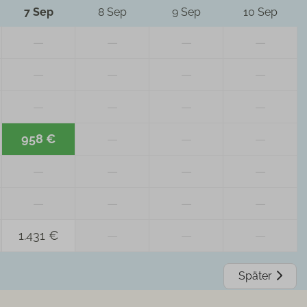
7 Sep
8 Sep
9 Sep
10 Sep
—
—
—
—
—
—
—
—
—
—
—
—
958 €
—
—
—
—
—
—
—
—
—
—
—
1.431 €
—
—
—
Später