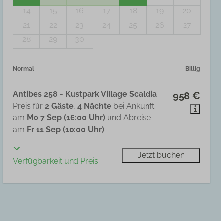
14
15
16
17
18
19
20
21
22
23
24
25
26
27
28
29
30
Normal
Billig
Antibes 258 - Kustpark Village Scaldia
958 €
Preis für
2 Gäste
,
4 Nächte
bei Ankunft
am
Mo 7 Sep (16:00 Uhr)
und Abreise
am
Fr 11 Sep (10:00 Uhr)
Jetzt buchen
Verfügbarkeit und Preis