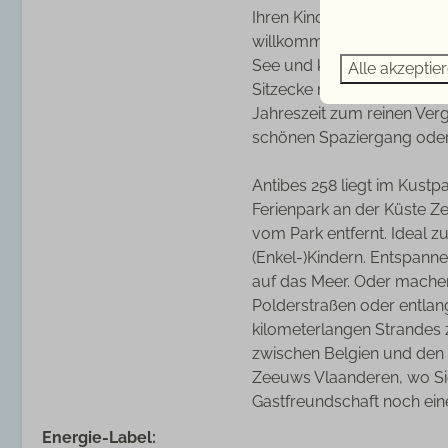
Ihren Kindern oder Enkelkin
Küche
willkommen. Vom komplett 
See und können die Nachm
Toaster
Alle akzeptie
Sitzecke mit Holzofen und 
Essplatz
Jahreszeit zum reinen Ver
Filter Kaffeemaschine
schönen Spaziergang oder
Kühlschrank
Kochen auf Gas
Antibes 258 liegt im Kustp
Mikrowelle
Ferienpark an der Küste Ze
Offene Küche
vom Park entfernt. Ideal 
Ofen
(Enkel-)Kindern. Entspann
Senseo Kaffeemaschin
auf das Meer. Oder machen
Spülmaschine
Polderstraßen oder entlan
Gefrierschrank
kilometerlangen Strandes 
Wasserkocher
zwischen Belgien und den N
Zeeuws Vlaanderen, wo Si
Schlafzimmer
Gastfreundschaft noch eine
Einzel Bettdecke: 5
Energie-Label:
Schlafzimmern: 3