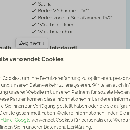
Sauna
Boden Wohnraum: PVC
Boden von der Schlafzimmer: PVC
Wäschetrockner
Waschmaschine
Zeig mehr ↓
halb
Lage Unterkunft
ite verwendet Cookies
Hoofdplaat
Auf dem See
Auf dem Wasser
Cookies, um Ihre Benutzererfahrung zu optimieren, personali
Fahrrad verleih: 5 - 10 km
n und unseren Datenverkehr zu analysieren. Wir teilen auch I
r Garten
Golfplatz : 10 - 25 km
ung unserer Website mit unseren Partnern für soziale Medie
Restaurant : < 500 m
 Village Scaldia - Freistehendes Ferienhaus
iese Partner können diese Informationen mit anderen Inform
: 1
Ruhige Lage
ßem Garten
ie Sie ihnen zur Verfügung gestellt haben oder die sie aufgru
Dienste gesammelt haben. Weitere Informationen finden Sie i
mütlichen Ferienhaus können Sie einen erholsamen
htlinie
.
Google
verwendet Cookies für personalisierte Werbun
mplett eingerichtete Haus ist mit allen modernen
finden Sie in unserer Datenschutzerklärung.
ttet. Genießen Sie einen unbeschwerten Urlaub mit