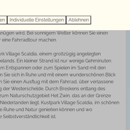
dern, und auch Ihr vierbeiniger Freund ist herzlich
Sanitäre Anlagen
eingezäunten Garten aus haben Sie einen Blick auf den
ittags- und Abendsonne genießen. Die gemütliche
Separate Dusche
ren
Individuelle Einstellungen
Ablehnen
die Sauna sorgen dafür, dass Ihr Urlaub zu jeder
Separate Toilette
gnügen wird. Bei sonnigem Wetter können Sie einen
Badezimmer: 1
 eine Fahrradtour machen.
Haartrockner
Toilette im Badezimmer
ark Village Scaldia, einem großzügig angelegten
Gesamtzahl der Duschen: 2
elands. Ein kleiner Strand ist nur wenige Gehminuten
Gesamtzahl der Toiletten: 2
zum Entspannen oder zum Spielen im Sand mit den
Waschbeck
en Sie sich in Ruhe und mit einem wunderschönen Blick
e
 Sie einen Ausflug mit dem Fahrrad, über verlassene
g der Westerschelde. Durch Breskens entlang des
zum Naturschutzgebiet Het Zwin, das an der Grenze
iederlanden liegt. Kustpark Village Scaldia, im schönen
e Ruhe und Natur genießen können und wo
Wohnzimmer
 Selbstverständlichkeit ist.
Fernseher mit drei Deutsche Sender
CD spieler