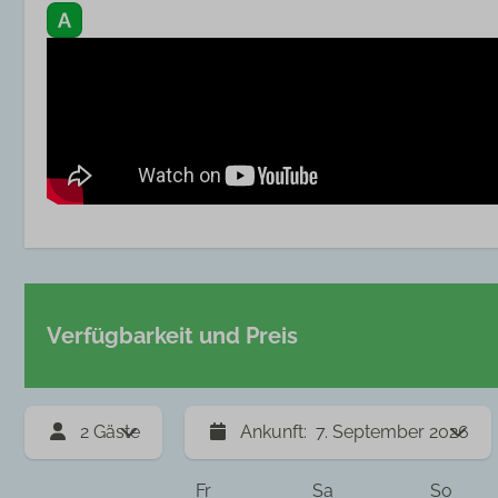
Fernseher im Schlafzi
Park
Kustpark Village Scaldi
Verfügbarkeit und Preis
2 Gäste
Ankunft: 7. September 2026
Fr
Sa
So