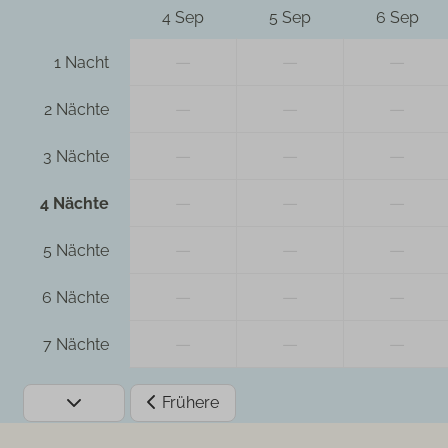
4 Sep
5 Sep
6 Sep
—
—
—
1 Nacht
—
—
—
2 Nächte
—
—
—
3 Nächte
—
—
—
4 Nächte
—
—
—
5 Nächte
—
—
—
6 Nächte
—
—
—
7 Nächte
Frühere