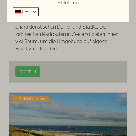
Ablehnen
Entdecken Sie die malerische Küste mit dem
DE
Fahrrad, die unbegrenzten Dünengebiete, die
Binnengewässer und die vielen
charakteristischen Dörfer und Städte. Die
zahlreichen Radrouten in Zeeland bieten Ihnen
viel Raum, um die Umgebung auf eigene
Faust zu erkunden.
Mehr
In Parknähe: 241km