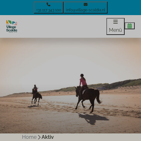
+31 117 343 100
info@village-scaldia.nl
Menü
Home
Aktiv