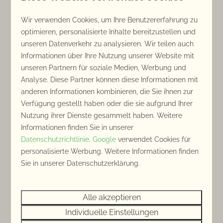
Mehr
Wir verwenden Cookies, um Ihre Benutzererfahrung zu
optimieren, personalisierte Inhalte bereitzustellen und
unseren Datenverkehr zu analysieren. Wir teilen auch
Informationen über Ihre Nutzung unserer Website mit
In Parknähe: 241km
unseren Partnern für soziale Medien, Werbung und
Analyse. Diese Partner können diese Informationen mit
anderen Informationen kombinieren, die Sie ihnen zur
Verfügung gestellt haben oder die sie aufgrund Ihrer
Nutzung ihrer Dienste gesammelt haben. Weitere
Informationen finden Sie in unserer
Datenschutzrichtlinie
.
Google
verwendet Cookies für
personalisierte Werbung. Weitere Informationen finden
Radfahren in Zeeland
Sie in unserer Datenschutzerklärung.
Es ist wirklich wunderbar, in Zeeland Fahrrad
zu fahren. Wussten Sie, dass Zeeland sogar
die beliebteste Fahrradprovinz vieler
Alle akzeptieren
Niederländer ist? Zeeland wird für seine
Individuelle Einstellungen
abwechslungsreiche Landschaft gelobt.