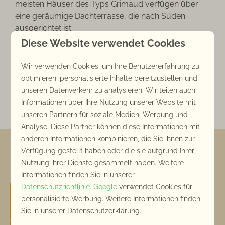
meisten Häuser des Typs Grimaud verfügen über
eine geräumige Dachterrasse, die nach Süden
ausgerichtet ist.
Diese Website verwendet Cookies
Alle Häuser sind einzigartig und von den
Eigentümern selbst eingerichtet und unterscheiden
Wir verwenden Cookies, um Ihre Benutzererfahrung zu
sich in Bezug auf Komfort und Aussehen. Schauen
optimieren, personalisierte Inhalte bereitzustellen und
Sie sich die verschiedenen Eigenschaften unten an
unseren Datenverkehr zu analysieren. Wir teilen auch
und wählen Sie den Stil, der am besten zu Ihnen
Informationen über Ihre Nutzung unserer Website mit
passt.
unseren Partnern für soziale Medien, Werbung und
Analyse. Diese Partner können diese Informationen mit
anderen Informationen kombinieren, die Sie ihnen zur
Verfügung gestellt haben oder die sie aufgrund Ihrer
Bezahlen Sie sicher
Nutzung ihrer Dienste gesammelt haben. Weitere
Informationen finden Sie in unserer
Datenschutzrichtlinie
.
Google
verwendet Cookies für
personalisierte Werbung. Weitere Informationen finden
Sie in unserer Datenschutzerklärung.