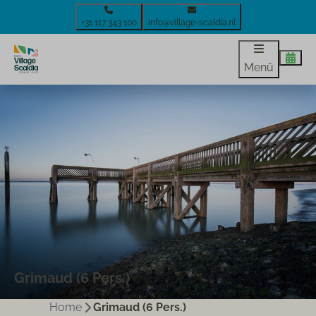
+31 117 343 100
info@village-scaldia.nl
Menü
Grimaud (6 Pers.)
Home
Grimaud (6 Pers.)