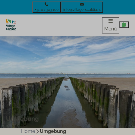
+31 117 343 100
info@village-scaldia.nl
Menü
Umgebung
Home
Umgebung