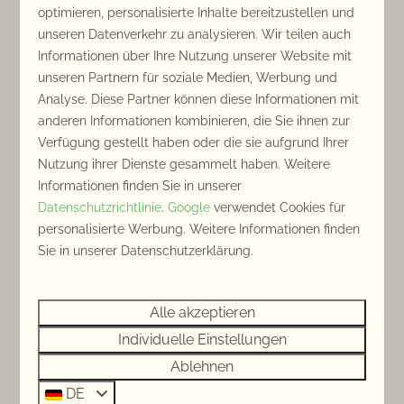
In Parknähe: 241km
optimieren, personalisierte Inhalte bereitzustellen und
unseren Datenverkehr zu analysieren. Wir teilen auch
Informationen über Ihre Nutzung unserer Website mit
unseren Partnern für soziale Medien, Werbung und
Analyse. Diese Partner können diese Informationen mit
anderen Informationen kombinieren, die Sie ihnen zur
Verfügung gestellt haben oder die sie aufgrund Ihrer
Nutzung ihrer Dienste gesammelt haben. Weitere
Informationen finden Sie in unserer
Radfahren in Zeeland
Datenschutzrichtlinie
.
Google
verwendet Cookies für
Es ist wirklich wunderbar, in Zeeland Fahrrad
personalisierte Werbung. Weitere Informationen finden
zu fahren. Wussten Sie, dass Zeeland sogar
Sie in unserer Datenschutzerklärung.
die beliebteste Fahrradprovinz vieler
Niederländer ist? Zeeland wird für seine
abwechslungsreiche Landschaft gelobt.
Alle akzeptieren
Entdecken Sie die malerische Küste mit dem
Individuelle Einstellungen
Fahrrad, die unbegrenzten Dünengebiete, die
Ablehnen
Binnengewässer und die vielen
DE
charakteristischen Dörfer und Städte. Die